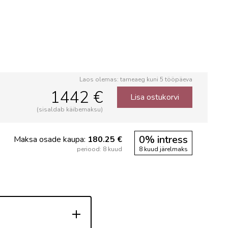
Laos olemas: tarneaeg kuni 5 tööpäeva
1442 €
Lisa ostukorvi
(sisaldab käibemaksu)
0% intress
Maksa osade kaupa:
180.25 €
periood: 8 kuud
8 kuud järelmaks