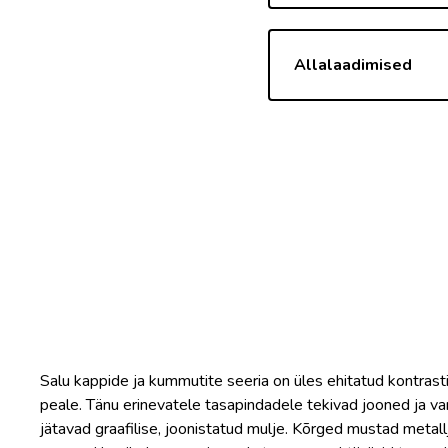
Allalaadimised
Salu kappide ja kummutite seeria on üles ehitatud kontrast
peale. Tänu erinevatele tasapindadele tekivad jooned ja var
jätavad graafilise, joonistatud mulje. Kõrged mustad metall