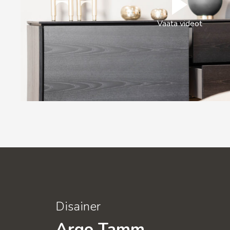
Vaata videot
Disainer
Argo Tamm