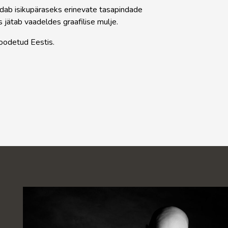
dab isikupäraseks erinevate tasapindade
 jätab vaadeldes graafilise mulje.
toodetud Eestis.