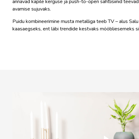
annavad kapile kerguse ja push-to-open sahtlisiinid teevad
avamise sujuvaks.
Puidu kombineerimine musta metalliga teeb TV – alus Salu
kaasaegseks, ent läbi trendide kestvaks mööbliesemeks si