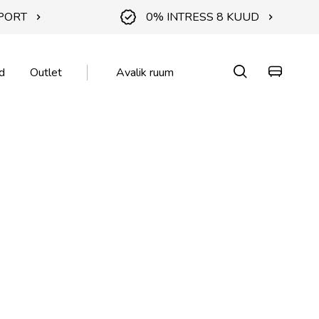
PORT
0% INTRESS 8 KUUD
d
Outlet
Avalik ruum
KA
KA
 🌱
atted