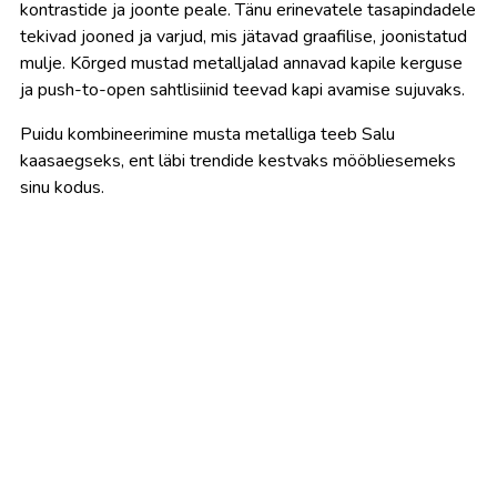
kontrastide ja joonte peale. Tänu erinevatele tasapindadele
tekivad jooned ja varjud, mis jätavad graafilise, joonistatud
mulje. Kõrged mustad metalljalad annavad kapile kerguse
ja push-to-open sahtlisiinid teevad kapi avamise sujuvaks.
Puidu kombineerimine musta metalliga teeb Salu
kaasaegseks, ent läbi trendide kestvaks mööbliesemeks
sinu kodus.