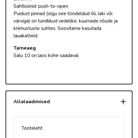
Sahtlisiinid: push-to-open
Puidust pinnad (olgu see töödeldud õli, laki või
värviga) on tundlikud vedelike, kuumade nõude ja
kriimustuste suhtes. Soovitame kasutada
lauakatteid.
Tarneaeg
Salu 10 on laos kohe saadaval
Allalaadimised
Tooteleht