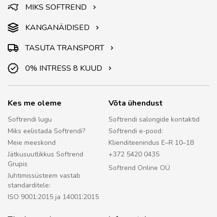
MIKS SOFTREND
KANGANÄIDISED
TASUTA TRANSPORT
0% INTRESS 8 KUUD
Kes me oleme
Võta ühendust
Softrendi lugu
Softrendi salongide kontaktid
Miks eelistada Softrendi?
Softrendi e-pood:
Meie meeskond
Klienditeenindus E–R 10–18
Jätkusuutlikkus Softrend
+372 5420 0435
Grupis
Softrend Online OÜ
Juhtimissüsteem vastab
standarditele:
ISO 9001:2015 ja 14001:2015