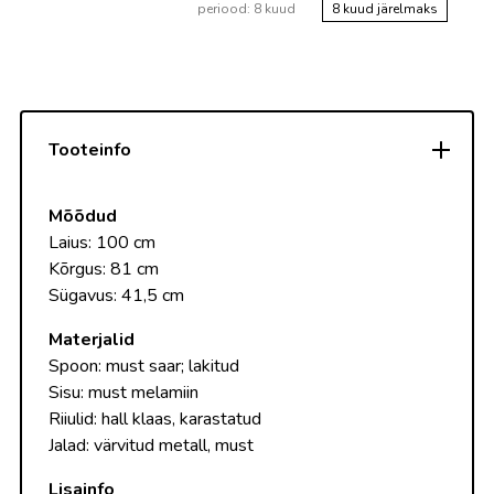
periood: 8 kuud
8 kuud järelmaks
Tooteinfo
Mõõdud
Laius: 100 cm
Kõrgus: 81 cm
Sügavus: 41,5 cm
Materjalid
Spoon: must saar; lakitud
Sisu: must melamiin
Riiulid: hall klaas, karastatud
Jalad: värvitud metall, must
Lisainfo