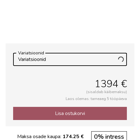
Avalik ruum
Variatsioonid
Variatsioonid
1394 €
(sisaldab käibemaksu)
Laos olemas: tarneaeg 5 tööpäeva
Lisa ostukorvi
0% intress
Maksa osade kaupa:
174.25 €