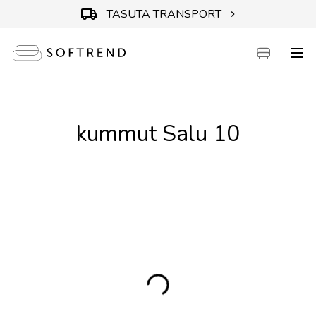
TASUTA TRANSPORT
Diivanid
kummut Salu 10
Voodid
Mööbel
Aiamööbel
Aksessuaarid
Outlet