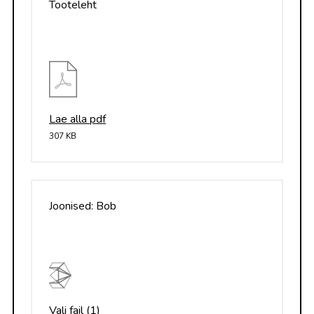
Tooteleht
Lae alla pdf
307 KB
Joonised: Bob
Vali fail (1)