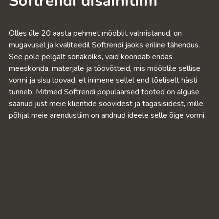
Softrendi disainitiim
Olles üle 20 aasta pehmet mööblit valmistanud, on
mugavusel ja kvaliteedil Softrendi jaoks eriline tähendus.
See pole pelgalt sõnakõlks, vaid koondab endas
meeskonda, materjale ja töövõtteid, mis mööblile sellise
vormi ja sisu loovad, et inimene sellel end tõeliselt hästi
tunneb. Mitmed Softrendi populaarsed tooted on alguse
saanud just meie klientide soovidest ja tagasisidest, mille
põhjal meie arendustiim on andnud ideele selle õige vormi.