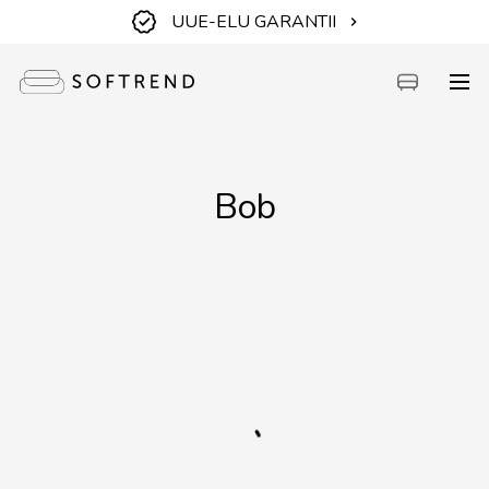
UUE-ELU GARANTII
Diivanid
Bob
Voodid
Mööbel
Aiamööbel
Aksessuaarid
Outlet