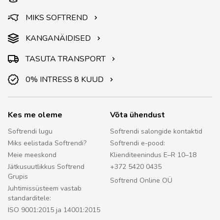
MIKS SOFTREND
KANGANÄIDISED
TASUTA TRANSPORT
0% INTRESS 8 KUUD
Kes me oleme
Võta ühendust
Softrendi lugu
Softrendi salongide kontaktid
Miks eelistada Softrendi?
Softrendi e-pood:
Meie meeskond
Klienditeenindus E–R 10–18
Jätkusuutlikkus Softrend
+372 5420 0435
Grupis
Softrend Online OÜ
Juhtimissüsteem vastab
standarditele:
ISO 9001:2015 ja 14001:2015