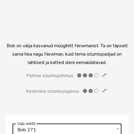
Avalik ruum
Bob on välja kasvanud müügihitt Newmanist. Ta on täpselt
sama hea nagu Newman, kuid tema istumispadjad on
lahtised ja katted üleni eemaldatavad.
Pehme istumispehmus
Keskmine istumissügavus
Vali mõõt
Bob 271