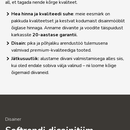
all, et tagada nende kõrge kvaliteet.
Hea hinna ja kvaliteedi suhe
: meie eesmärk on
pakkuda kvaliteetset ja kestvat kodumaist disainmööblit
õiglase hinnaga. Anname diivanite ja voodite täispuidust
karkassile
20-aastase garantii.
Disain:
pika ja põhjaliku arendustöö tulemusena
valmivad
premium
-kvaliteediga tooted.
Jätkusuutlik:
alustame diivani valmistamisega alles siis,
kui oled endale sobiva välja valinud – nii loome kõige
õigemaid diivaneid.
Disainer