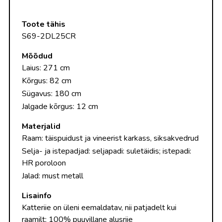
Toote tähis
S69-2DL25CR
Mõõdud
Laius: 271 cm
Kõrgus: 82 cm
Sügavus: 180 cm
Jalgade kõrgus: 12 cm
Materjalid
Raam: täispuidust ja vineerist karkass, siksakvedrud
Selja- ja istepadjad: seljapadi: suletäidis; istepadi:
HR poroloon
Jalad: must metall
Lisainfo
Katteriie on üleni eemaldatav, nii patjadelt kui
raamilt; 100% puuvillane alusriie