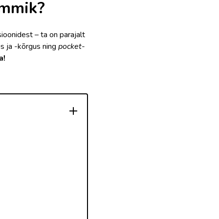
lemmik?
ioonidest – ta on parajalt
us ja -kõrgus ning
pocket
-
a!