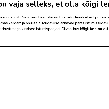
n vaja selleks, et olla kõigi 
lu ja mugavust. Newmani hea välimus tuleneb ideaalsetest proports
 samas kergelt ja õhuliselt. Mugavuse annavad paras istumissügav
edrustusega kinnised istumispadjad. Diivan, kus kõigil
hea on oll