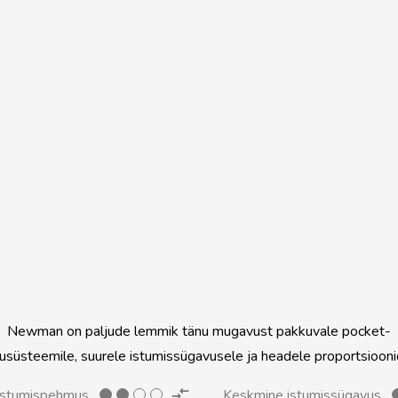
Newman on paljude lemmik tänu mugavust pakkuvale pocket-
usüsteemile, suurele istumissügavusele ja headele proportsiooni
istumispehmus
Keskmine istumissügavus