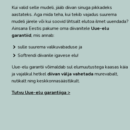
Kui valid selle mudeli, jääb diivan sinuga pikkadeks
aastateks. Aga mida teha, kui tekib vajadus suurema
mudeli järele või kui soovid lihtsalt elutoa ilmet uuendada?
Ainsana Eestis pakume oma diivanitele
Uue-elu
garantiid
, mis annab:
sulle suurema valikuvabaduse ja
Softrendi diivanile igavese elu!
Uue-elu garantii võimaldab sul elumuutustega kaasas käia
ja vajalikul hetkel
diivan välja vahetada
murevabalt,
nutikalt ning keskkonnasäästlikult.
Tutvu Uue-elu garantiiga >