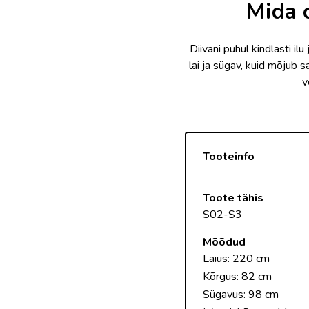
Mida o
Diivani puhul kindlasti i
lai ja sügav, kuid mõjub
v
Tooteinfo
Toote tähis
S02-S3
Mõõdud
Laius: 220 cm
Kõrgus: 82 cm
Sügavus: 98 cm