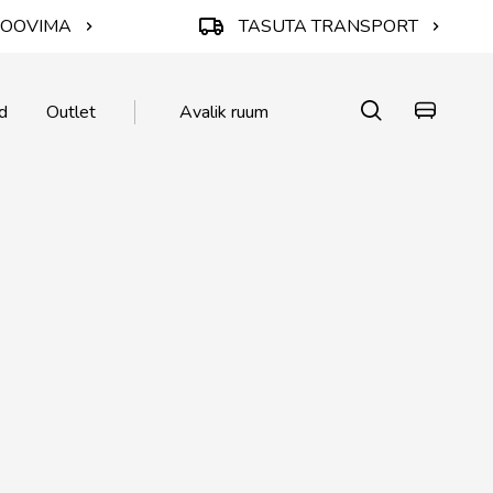
ROOVIMA
TASUTA TRANSPORT
d
Outlet
Avalik ruum
KA
KA
 🌱
atted