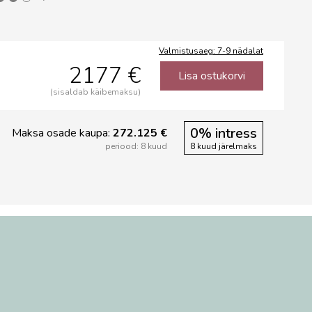
Valmistusaeg: 7-9 nädalat
2177 €
Lisa ostukorvi
(sisaldab käibemaksu)
0% intress
Maksa osade kaupa:
272.125 €
periood: 8 kuud
8 kuud järelmaks