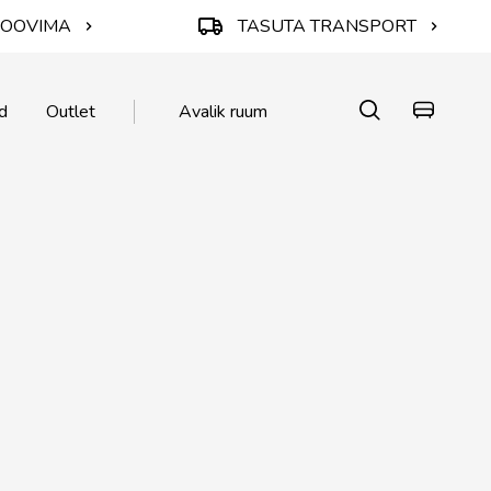
ROOVIMA
TASUTA TRANSPORT
d
Outlet
Avalik ruum
KA
KA
 🌱
atted