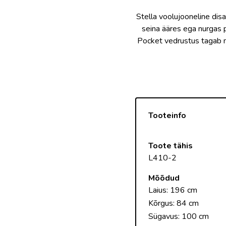
Stella voolujooneline dis
seina ääres ega nurgas p
Pocket vedrustus tagab m
Tooteinfo
Toote tähis
L410-2
Mõõdud
Laius: 196 cm
Kõrgus: 84 cm
Sügavus: 100 cm