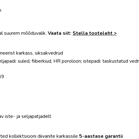
m
al suurem mõõduvalik.
Vaata siit:
Stella tooteleht >
ineerist karkass, siksakvedrud
seljapadi: suled, fiiberkiud, HR poroloon; istepadi: taskustatud v
49
v iste- ja seljapatjadelt
ed kollektsiooni diivanite karkassile
5-
aastase garantii