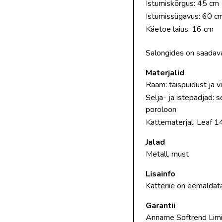
Istumiskõrgus: 45 cm
Istumissügavus: 60 c
Käetoe laius: 16 cm
Salongides on saadav
Materjalid
Raam: täispuidust ja v
Selja- ja istepadjad: 
poroloon
Kattematerjal: Leaf 1
Jalad
Metall, must
Lisainfo
Katteriie on eemaldata
Garantii
Anname Softrend Limit