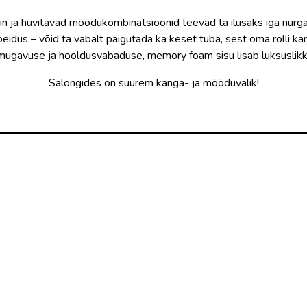
ain ja huvitavad mõõdukombinatsioonid teevad ta ilusaks iga nurga 
eidus – võid ta vabalt paigutada ka keset tuba, sest oma rolli kanna
ugavuse ja hooldusvabaduse, memory foam sisu lisab luksuslikku
Salongides on suurem kanga- ja mõõduvalik!