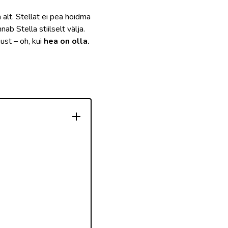
alt. Stellat ei pea hoidma
b Stella stiilselt välja.
st – oh, kui
hea on olla.