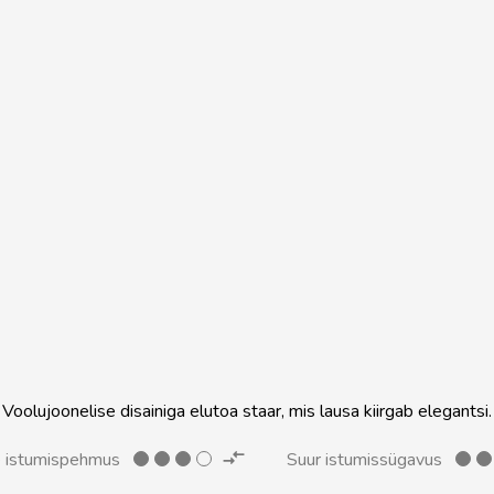
Voolujoonelise disainiga elutoa staar, mis lausa kiirgab elegantsi.
 istumispehmus
Suur istumissügavus