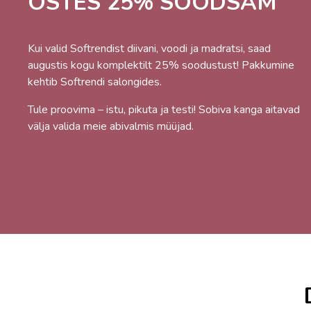
OSTES 25% SOODSAM
Kui valid Softrendist diivani, voodi ja madratsi, saad
augustis kogu komplektilt 25% soodustust! Pakkumine
kehtib Softrendi salongides.
Tule proovima – istu, pikuta ja testi! Sobiva kanga aitavad
välja valida meie abivalmis müüjad.