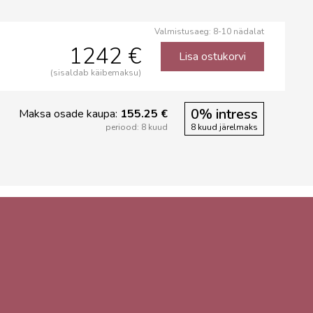
Valmistusaeg: 8-10 nädalat
1242 €
Lisa ostukorvi
(sisaldab käibemaksu)
0% intress
Maksa osade kaupa:
155.25 €
periood: 8 kuud
8 kuud järelmaks