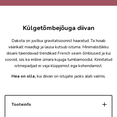
Külgetõmbejõuga diivan
Dakota on justkui gravitatsioonist haaratud. Ta hoiab
väärikalt maadligi ja lausa kutsub istuma. Minimalistlikku
disaini täiendavad trendikad
French seam
õmblused ja kui
soovid, siis ka eriline ümara kujuga tumbamoodul. Kinnitatud
istmepadjad ei vaja kloppimist ega kohendamist.
Hea on olla,
kui diivan on istujate jaoks alati valmis.
Tooteinfo