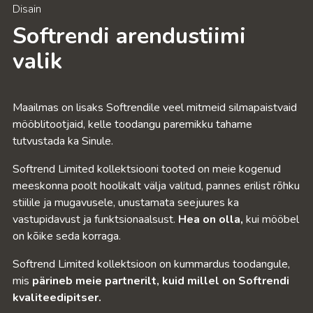
Disain
Softrendi arendustiimi
valik
Maailmas on lisaks Softrendile veel mitmeid silmapaistvaid
mööblitootjaid, kelle toodangu paremikku tahame
tutvustada ka Sinule.
Softrend Limited kollektsiooni tooted on meie kogenud
meeskonna poolt hoolikalt välja valitud, pannes erilist rõhku
stiilile ja mugavusele, unustamata seejuures ka
vastupidavust ja funktsionaalsust.
Hea on olla,
kui mööbel
on kõike seda korraga.
Softrend Limited kollektsioon on kummardus toodangule,
mis
pärineb meie partnerilt, kuid millel on Softrendi
kvaliteedipitser.