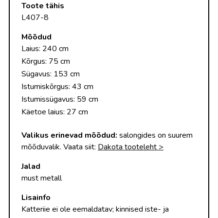
Toote tähis
L407-8
Mõõdud
Laius: 240 cm
Kõrgus: 75 cm
Sügavus: 153 cm
Istumiskõrgus: 43 cm
Istumissügavus: 59 cm
Käetoe laius: 27 cm
Valikus erinevad mõõdud:
salongides on suurem
mõõduvalik. Vaata siit:
Dakota tooteleht >
Jalad
must metall
Lisainfo
Katteriie ei ole eemaldatav; kinnised iste- ja