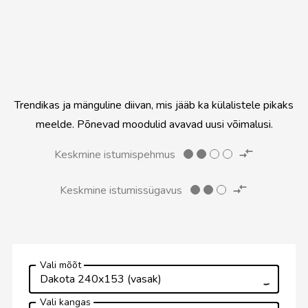
Avalik ruum
Trendikas ja mänguline diivan, mis jääb ka külalistele pikaks
meelde. Põnevad moodulid avavad uusi võimalusi.
Keskmine istumispehmus
Keskmine istumissügavus
Vali mõõt
Dakota 240x153 (vasak)
Vali kangas