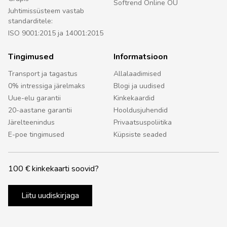
Softrend Online OÜ
Juhtimissüsteem vastab
standarditele:
ISO 9001:2015 ja 14001:2015
Tingimused
Informatsioon
Transport ja tagastus
Allalaadimised
0% intressiga järelmaks
Blogi ja uudised
Uue-elu garantii
Kinkekaardid
20-aastane garantii
Hooldusjuhendid
Järelteenindus
Privaatsuspoliitika
E-poe tingimused
Küpsiste seaded
100 € kinkekaarti soovid?
Liitu uudiskirjaga