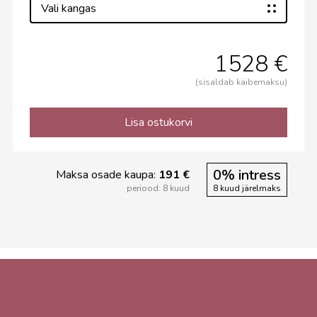
Vali kangas
1528 €
(sisaldab käibemaksu)
Lisa ostukorvi
0% intress
Maksa osade kaupa:
191 €
periood: 8 kuud
8 kuud järelmaks