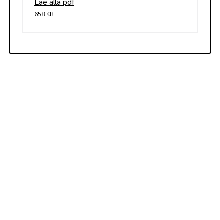
Lae alla pdf
658 KB