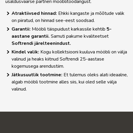
usaldusväärse partneri mööblitoodangust.
Atraktiivsed hinnad:
Ehkki kangaste ja mõõtude valik
on piiratud, on hinnad see-eest soodsad.
Garantii:
Mööbli täispuidust karkassile kehtib
5-
aastane garantii.
Samuti pakume kvaliteetset
Softrendi järelteenindust.
Kindel valik:
Kogu kollektsiooni kuuluva mööbli on välja
valinud ja heaks kiitnud Softrendi 25-aastase
kogemusega arendustiim.
Jätkusuutlik tootmine:
Et tulemus oleks alati ideaalne,
algab mööbli tootmine alles siis, kui oled selle välja
valinud.