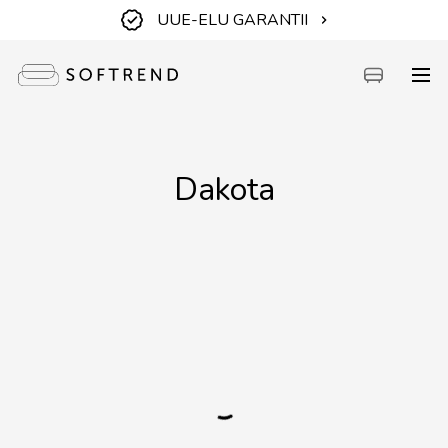
UUE-ELU GARANTII
Diivanid
Dakota
Voodid
Mööbel
Aiamööbel
Aksessuaarid
Outlet