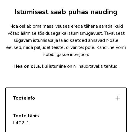
Istumisest saab puhas nauding
Noa oskab oma massiivsuses ereda tähena särada, kuid
võtab äärmise tõsidusega ka istumismugavust. Tavalisest
sügavam istumisala ja laiad käetoed annavad Noale
eelised, mida paljudel teistel diivanitel pole. Kandiline vorm
sobib igasse interjööri.
Hea on olla,
kui istumine on nii nauditavaks tehtud.
Tooteinfo
Toote tähis
L402-1