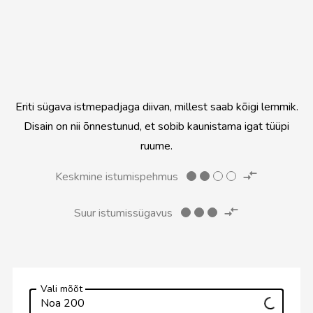
Avalik ruum
Eriti sügava istmepadjaga diivan, millest saab kõigi lemmik.
Disain on nii õnnestunud, et sobib kaunistama igat tüüpi
ruume.
Keskmine istumispehmus
Suur istumissügavus
Vali mõõt
Noa 200