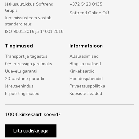
Jätkusuutlikkus Softrend
+372 5420 0435
Grupis
Softrend Online OÜ
Juhtimissüsteem vastab
standarditele:
ISO 9001:2015 ja 14001:2015
Tingimused
Informatsioon
Transport ja tagastus
Allalaadimised
0% intressiga järelmaks
Blogi ja uudised
Uue-elu garantii
Kinkekaardid
20-aastane garantii
Hooldusjuhendid
Järelteenindus
Privaatsuspoliitika
E-poe tingimused
Küpsiste seaded
100 € kinkekaarti soovid?
Liitu uudiskirjaga