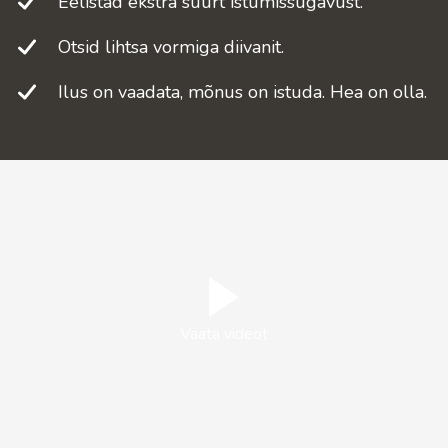
Eelistad ekstra suurt istumissügavust.
Otsid lihtsa vormiga diivanit.
Ilus on vaadata, mõnus on istuda. Hea on olla.
Vaata videot