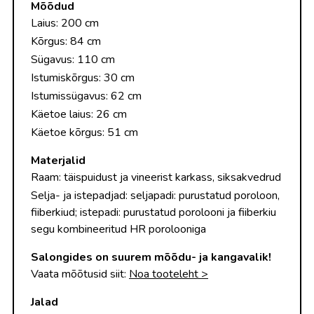
Mõõdud
Laius: 200 cm
Kõrgus: 84 cm
Sügavus: 110 cm
Istumiskõrgus: 30 cm
Istumissügavus: 62 cm
Käetoe laius: 26 cm
Käetoe kõrgus: 51 cm
Materjalid
Raam: täispuidust ja vineerist karkass, siksakvedrud
Selja- ja istepadjad: seljapadi: purustatud poroloon,
fiiberkiud; istepadi: purustatud porolooni ja fiiberkiu
segu kombineeritud HR porolooniga
Salongides on suurem mõõdu- ja kangavalik!
Vaata mõõtusid siit:
Noa tooteleht >
Jalad