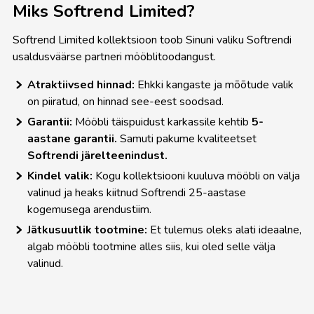
Miks Softrend Limited?
Softrend Limited kollektsioon toob Sinuni valiku Softrendi
usaldusväärse partneri mööblitoodangust.
Atraktiivsed hinnad:
Ehkki kangaste ja mõõtude valik
on piiratud, on hinnad see-eest soodsad.
Garantii:
Mööbli täispuidust karkassile kehtib
5-
aastane garantii.
Samuti pakume kvaliteetset
Softrendi järelteenindust.
Kindel valik:
Kogu kollektsiooni kuuluva mööbli on välja
valinud ja heaks kiitnud Softrendi 25-aastase
kogemusega arendustiim.
Jätkusuutlik tootmine:
Et tulemus oleks alati ideaalne,
algab mööbli tootmine alles siis, kui oled selle välja
valinud.