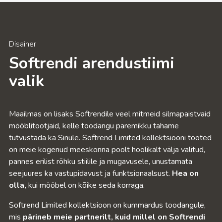
Disainer
Softrendi arendustiimi
valik
Maailmas on lisaks Softrendile veel mitmeid silmapaistvaid
mööblitootjaid, kelle toodangu paremikku tahame
tutvustada ka Sinule. Softrend Limited kollektsiooni tooted
on meie kogenud meeskonna poolt hoolikalt välja valitud,
pannes erilist rõhku stiilile ja mugavusele, unustamata
seejuures ka vastupidavust ja funktsionaalsust.
Hea on
olla,
kui mööbel on kõike seda korraga.
Softrend Limited kollektsioon on kummardus toodangule,
mis
pärineb meie partnerilt, kuid millel on Softrendi