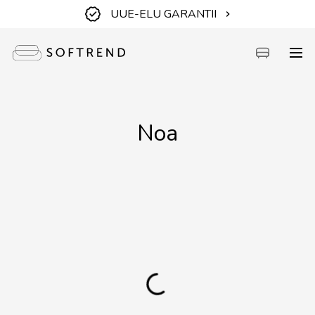
UUE-ELU GARANTII
Diivanid
Noa
Voodid
Mööbel
Aiamööbel
Aksessuaarid
Outlet