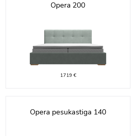
Mööbel
Opera 200
Aiamööbel
Aksessuaarid
Outlet
1719 €
Avalik ruum
Opera pesukastiga 140