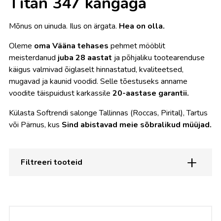
Titan 347 kangaga
Mõnus on uinuda. Ilus on ärgata.
Hea on olla.
Oleme
oma Vääna tehases
pehmet mööblit
meisterdanud
juba 28 aastat
ja põhjaliku tootearenduse
käigus valmivad õiglaselt hinnastatud, kvaliteetsed,
mugavad ja kaunid voodid. Selle tõestuseks anname
voodite täispuidust karkassile
20-aastase garantii.
Külasta Softrendi salonge Tallinnas (Roccas, Pirital), Tartus
või Pärnus, kus
Sind abistavad meie sõbralikud müüjad.
Filtreeri tooteid