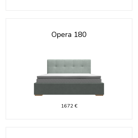
Opera 180
Diivanid
1672 €
Voodid