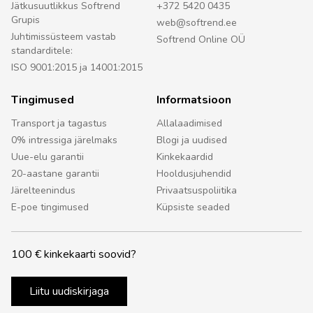
Jätkusuutlikkus Softrend
+372 5420 0435
Grupis
web@softrend.ee
Juhtimissüsteem vastab
Softrend Online OÜ
standarditele:
ISO 9001:2015 ja 14001:2015
Tingimused
Informatsioon
Transport ja tagastus
Allalaadimised
0% intressiga järelmaks
Blogi ja uudised
Uue-elu garantii
Kinkekaardid
20-aastane garantii
Hooldusjuhendid
Järelteenindus
Privaatsuspoliitika
E-poe tingimused
Küpsiste seaded
100 € kinkekaarti soovid?
Liitu uudiskirjaga