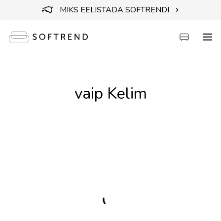
MIKS EELISTADA SOFTRENDI
Diivanid
vaip Kelim
Voodid
Mööbel
Aiamööbel
Aksessuaarid
Outlet