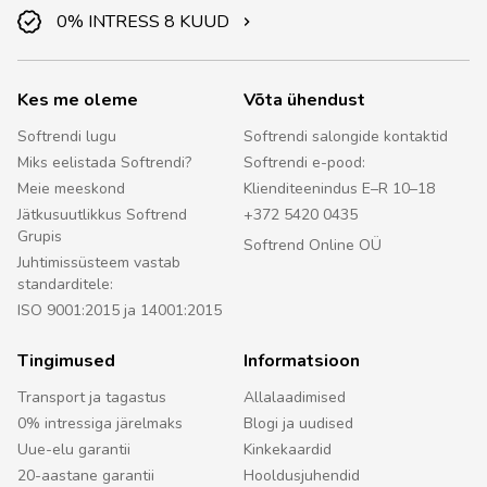
0% INTRESS 8 KUUD
Kes me oleme
Võta ühendust
Softrendi lugu
Softrendi salongide kontaktid
Miks eelistada Softrendi?
Softrendi e-pood:
Meie meeskond
Klienditeenindus E–R 10–18
Jätkusuutlikkus Softrend
+372 5420 0435
Grupis
Softrend Online OÜ
Juhtimissüsteem vastab
standarditele:
ISO 9001:2015 ja 14001:2015
Tingimused
Informatsioon
Transport ja tagastus
Allalaadimised
0% intressiga järelmaks
Blogi ja uudised
Uue-elu garantii
Kinkekaardid
20-aastane garantii
Hooldusjuhendid