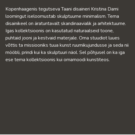
Kopenhaagenis tegutseva Taani disaineri Kristina Dami
loomingut iseloomustab skulptuurne minimalism. Tema
disainikeel on äratuntavalt skandinaavialik ja arhitektuurne.
Igas kollektsioonis on kasutatud naturaalseid toone,
puhtaid jooni ja kestvaid materjale. Oma stuudiot luues
võttis ta missiooniks tuua kunst ruumikujundusse ja seda nii
mööbli, prindi kui ka skulptuuri näol. Sel põhjusel on ka iga
ese tema kollektsioonis kui omamoodi kunstiteos.