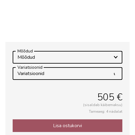
Avalik ruum
Mõõdud
Mõõdud
Variatsioonid
Variatsioonid
505 €
(sisaldab käibemaksu)
Tarneaeg: 4 nädalat
Lisa ostukorvi