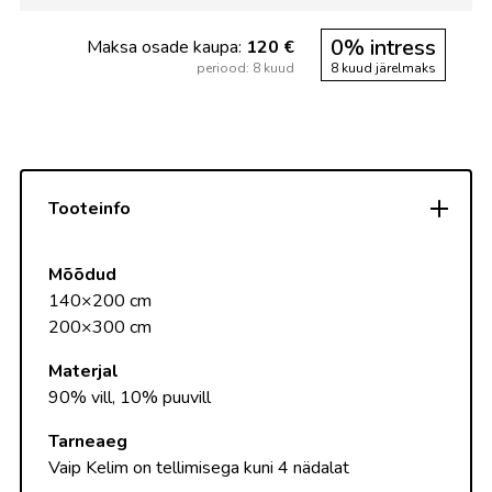
0% intress
Maksa osade kaupa:
120 €
periood: 8 kuud
8 kuud järelmaks
Tooteinfo
Mõõdud
140×200 cm
200×300 cm
Materjal
90% vill, 10% puuvill
Tarneaeg
Vaip Kelim on tellimisega kuni 4 nädalat