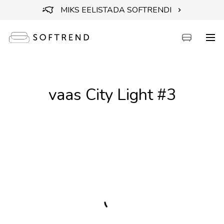
MIKS EELISTADA SOFTRENDI
Diivanid
vaas City Light #3
Voodid
Mööbel
Aiamööbel
Aksessuaarid
Outlet