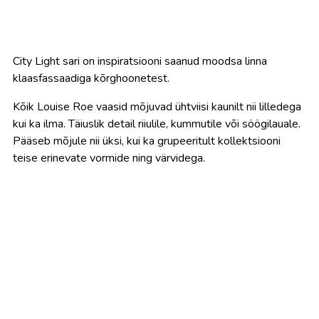
City Light sari on inspiratsiooni saanud moodsa linna
klaasfassaadiga kõrghoonetest.
Kõik Louise Roe vaasid mõjuvad ühtviisi kaunilt nii lilledega
kui ka ilma. Täiuslik detail riiulile, kummutile või söögilauale.
Pääseb mõjule nii üksi, kui ka grupeeritult kollektsiooni
teise erinevate vormide ning värvidega.