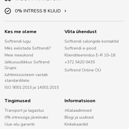
0% INTRESS 8 KUUD
Kes me oleme
Võta ühendust
Softrendi lugu
Softrendi salongide kontaktid
Miks eelistada Softrendi?
Softrendi e-pood:
Meie meeskond
Klienditeenindus E–R 10–18
Jätkusuutlikkus Softrend
+372 5420 0435
Grupis
Softrend Online OÜ
Juhtimissüsteem vastab
standarditele:
ISO 9001:2015 ja 14001:2015
Tingimused
Informatsioon
Transport ja tagastus
Allalaadimised
0% intressiga järelmaks
Blogi ja uudised
Uue-elu garantii
Kinkekaardid