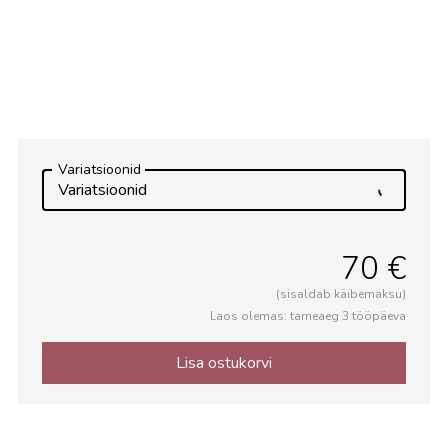
Avalik ruum
Variatsioonid
Variatsioonid
70 €
(sisaldab käibemaksu)
Laos olemas: tarneaeg 3 tööpäeva
Lisa ostukorvi