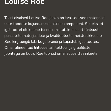
Louise Roe
Taani disaineri Louise Roe jaoks on kvaliteetsed materjalid
uute toodete kujundamisel oluline komponent. Selleks, et
igal tootel oleks ehe tunne, omistatakse suurt tähtsust
puhastele materjalidele ja kvaliteetsele meisterlikkusele.
See kirg tungib läbi kogu brändi ja kajastub igas tootes.
Oma rafineeritud lihtsuse, arhitektuuri ja graafiliste
joontega on Louis Roe loonud omanäolise disainikeele.