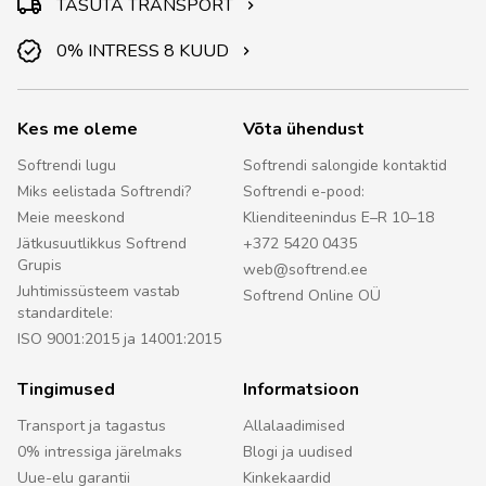
TASUTA TRANSPORT
0% INTRESS 8 KUUD
Kes me oleme
Võta ühendust
Softrendi lugu
Softrendi salongide kontaktid
Miks eelistada Softrendi?
Softrendi e-pood:
Meie meeskond
Klienditeenindus E–R 10–18
Jätkusuutlikkus Softrend
+372 5420 0435
Grupis
web@softrend.ee
Juhtimissüsteem vastab
Softrend Online OÜ
standarditele:
ISO 9001:2015 ja 14001:2015
Tingimused
Informatsioon
Transport ja tagastus
Allalaadimised
0% intressiga järelmaks
Blogi ja uudised
Uue-elu garantii
Kinkekaardid