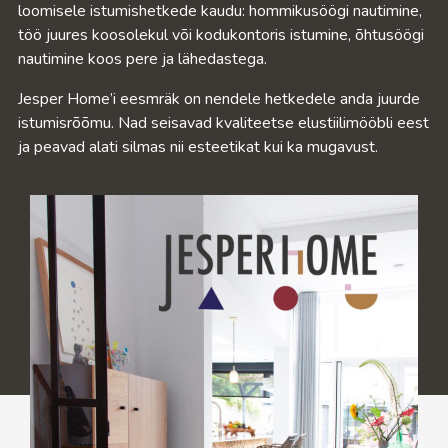
loomisele istumishetkede kaudu: hommikusöögi nautimine,
töö juures koosolekul või kodukontoris istumine, õhtusöögi
nautimine koos pere ja lähedastega.
Jesper Home’i eesmräk on nendele hetkedele anda juurde
istumisrõõmu. Nad seisavad kvaliteetse elustiilimööbli eest
ja peavad alati silmas nii esteetikat kui ka mugavust.