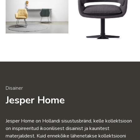
Voodid
Mööbel
Aiamööbel
Aksessuaarid
Disainer
Outlet
Jesper Home
Avalik ruum
Jesper Home on Hollandi sisustusbränd, kelle kollektsioon
on inspireeritud ikoonilisest disainist ja kaunitest
materjalidest. Kuid ennekõike lähenetakse kollektsiooni