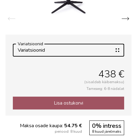
Variatsioonid
Variatsioonid
438 €
(sisaldab käibemaksu)
Tarneaeg: 6-8 nädalat
Lisa ostukorvi
0% intress
Maksa osade kaupa:
54.75 €
periood: 8 kuud
8 kuud järelmaks