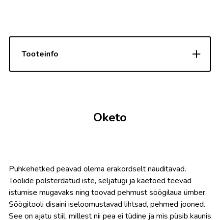
Tooteinfo
Oketo
Puhkehetked peavad olema erakordselt nauditavad.
Toolide polsterdatud iste, seljatugi ja käetoed teevad
istumise mugavaks ning toovad pehmust söögilaua ümber.
Söögitooli disaini iseloomustavad lihtsad, pehmed jooned.
See on ajatu stiil, millest nii pea ei tüdine ja mis püsib kaunis