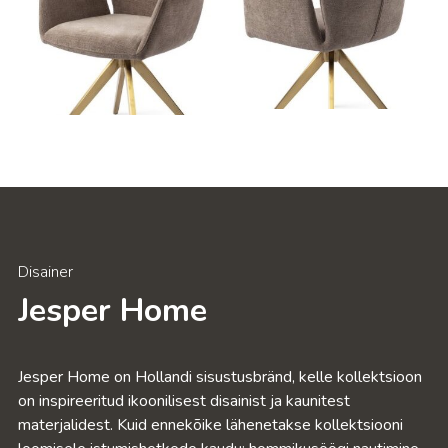
Voodid
Mööbel
Aiamööbel
Aksessuaarid
Disainer
Outlet
Jesper Home
Avalik ruum
Jesper Home on Hollandi sisustusbränd, kelle kollektsioon
on inspireeritud ikoonilisest disainist ja kaunitest
materjalidest. Kuid ennekõike lähenetakse kollektsiooni