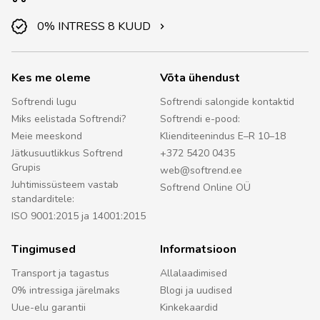
0% INTRESS 8 KUUD
Kes me oleme
Võta ühendust
Softrendi lugu
Softrendi salongide kontaktid
Miks eelistada Softrendi?
Softrendi e-pood:
Meie meeskond
Klienditeenindus E–R 10–18
Jätkusuutlikkus Softrend
+372 5420 0435
Grupis
web@softrend.ee
Juhtimissüsteem vastab
Softrend Online OÜ
standarditele:
ISO 9001:2015 ja 14001:2015
Tingimused
Informatsioon
Transport ja tagastus
Allalaadimised
0% intressiga järelmaks
Blogi ja uudised
Uue-elu garantii
Kinkekaardid