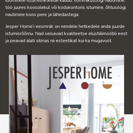
loomisele istumishetkede kaudu: hommikusöögi nautimine,
töö juures koosolekul või kodukontoris istumine, õhtusöögi
nautimine koos pere ja lähedastega.
Jesper Home’i eesmräk on nendele hetkedele anda juurde
istumisrõõmu. Nad seisavad kvaliteetse elustiilimööbli eest
ja peavad alati silmas nii esteetikat kui ka mugavust.