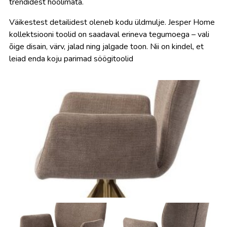
trendidest hoolimata.
Väikestest detailidest oleneb kodu üldmulje. Jesper Home
kollektsiooni toolid on saadaval erineva tegumoega – vali
õige disain, värv, jalad ning jalgade toon. Nii on kindel, et
leiad enda koju parimad söögitoolid
Diivanid