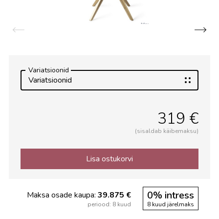
Variatsioonid
Variatsioonid
319 €
(sisaldab käibemaksu)
Lisa ostukorvi
0% intress
Maksa osade kaupa:
39.875 €
periood: 8 kuud
8 kuud järelmaks