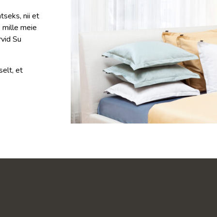
seks, nii et
, mille meie
rvid Su
elt, et