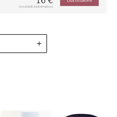
16 €
Lisa ostukorvi
(sisaldab käibemaksu)