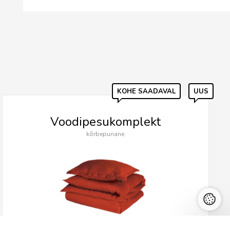
KOHE SAADAVAL
UUS
Voodipesukomplekt
kõrbepunane