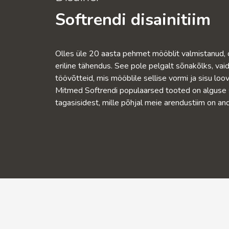
Softrendi disainitiim
Olles üle 20 aasta pehmet mööblit valmistanud, o
eriline tähendus. See pole pelgalt sõnakõlks, v
töövõtteid, mis mööblile sellise vormi ja sisu loov
Mitmed Softrendi populaarsed tooted on alguse s
tagasisidest, mille põhjal meie arendustiim on an