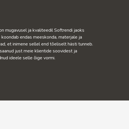
n mugavusel ja kvaliteedil Softrendi jaoks
aid koondab endas meeskonda, materjale ja
ad, et inimene sellel end tõeliselt hästi tunneb.
aanud just meie klientide soovidest ja
dnud ideele selle õige vormi.