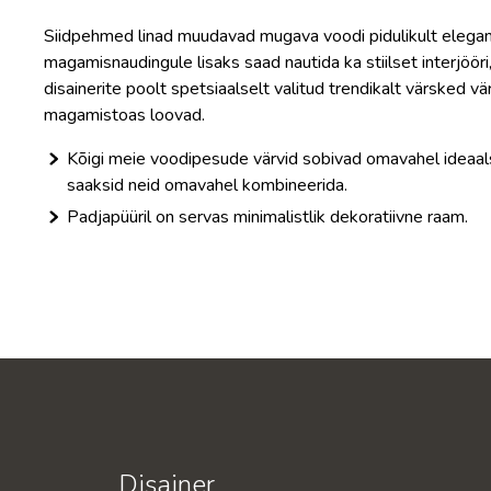
Siidpehmed linad muudavad mugava voodi pidulikult elegant
magamisnaudingule lisaks saad nautida ka stiilset interjööri
disainerite poolt spetsiaalselt valitud trendikalt värsked vä
magamistoas loovad.
Kõigi meie voodipesude värvid sobivad omavahel ideaals
saaksid neid omavahel kombineerida.
Padjapüüril on servas minimalistlik dekoratiivne raam.
Disainer