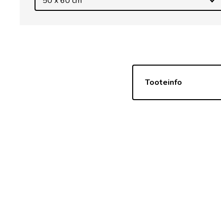
50 x 60 cm
Tooteinfo