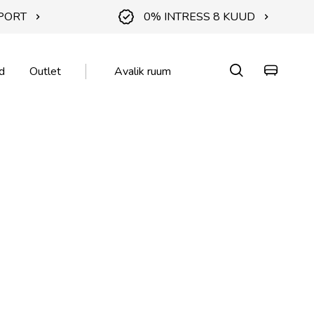
PORT
0% INTRESS 8 KUUD
d
Outlet
Avalik ruum
KA
KA
 🌱
atted