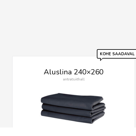
KOHE SAADAVAL
Aluslina 240×260
antratsiithall