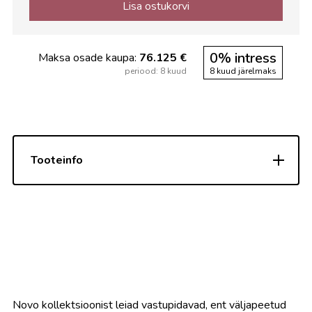
Lisa ostukorvi
0% intress
Maksa osade kaupa:
76.125 €
periood: 8 kuud
8 kuud järelmaks
Tooteinfo
Novo kollektsioonist leiad vastupidavad, ent väljapeetud