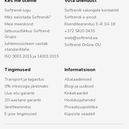
Kes me oleme
Võta ühendust
Softrendi lugu
Softrendi salongide kontaktid
Miks eelistada Softrendi?
Softrendi e-pood:
Meie meeskond
Klienditeenindus E–R 10–18
Jätkusuutlikkus Softrend
+372 5420 0435
Grupis
web@softrend.ee
Juhtimissüsteem vastab
Softrend Online OÜ
standarditele:
ISO 9001:2015 ja 14001:2015
Tingimused
Informatsioon
Transport ja tagastus
Allalaadimised
0% intressiga järelmaks
Blogi ja uudised
Uue-elu garantii
Kinkekaardid
20-aastane garantii
Hooldusjuhendid
Järelteenindus
Privaatsuspoliitika
E-poe tingimused
Küpsiste seaded