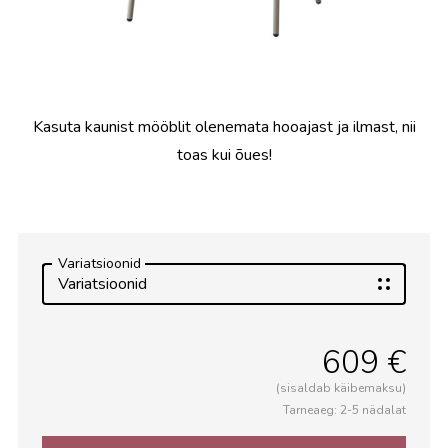
Kasuta kaunist mööblit olenemata hooajast ja ilmast, nii
toas kui õues!
Variatsioonid
Variatsioonid
609 €
(sisaldab käibemaksu)
Tarneaeg: 2-5 nädalat