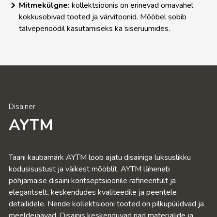
Mitmekülgne:
kollektsioonis on erinevad omavahel
kokkusobivad tooted ja värvitoonid. Mööbel sobib
Mööbel
talveperioodil kasutamiseks ka siseruumides.
Aiamööbel
Aksessuaarid
Disainer
Outlet
AYTM
Avalik ruum
Taani kaubamärk AYTM loob ajatu disainiga luksuslikku
kodusisustust ja väikest mööblit. AYTM läheneb
põhjamaise disaini kontseptsioonile rafineeritult ja
elegantselt, keskendudes kvaliteedile ja peentele
detailidele. Nende kollektsiooni tooted on pilkupüüdvad ja
meeldejäävad. Disainis keskenduvad nad materjalide ja