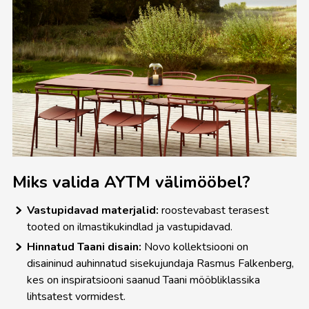
Miks valida AYTM välimööbel?
Vastupidavad materjalid:
roostevabast terasest
tooted on ilmastikukindlad ja vastupidavad.
Hinnatud Taani disain:
Novo kollektsiooni on
Diivanid
disaininud auhinnatud sisekujundaja Rasmus Falkenberg,
kes on inspiratsiooni saanud Taani mööbliklassika
lihtsatest vormidest.
Voodid