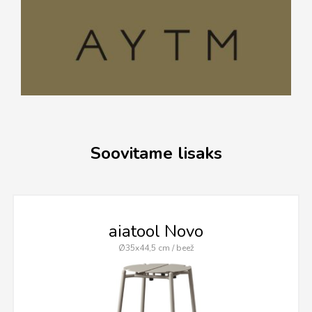
Soovitame lisaks
aiatool Novo
Ø35x44,5 cm / beež