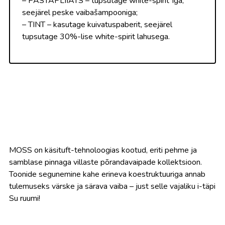
– PASTAPLIIATS – tupsutage white-spirit´iga,
seejärel peske vaibašampooniga;
– TINT – kasutage kuivatuspaberit, seejärel
tupsutage 30%-lise white-spirit lahusega.
MOSS on käsituft-tehnoloogias kootud, eriti pehme ja
samblase pinnaga villaste põrandavaipade kollektsioon.
Toonide segunemine kahe erineva koestruktuuriga annab
tulemuseks värske ja särava vaiba – just selle vajaliku i-täpi
Su ruumi!