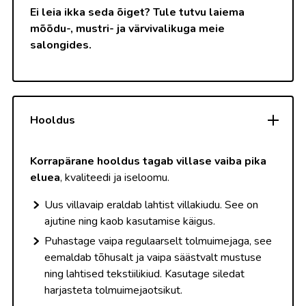
Ei leia ikka seda õiget? Tule tutvu laiema
mõõdu-, mustri- ja värvivalikuga meie
salongides.
Hooldus
Korrapärane hooldus tagab villase vaiba pika
eluea
, kvaliteedi ja iseloomu.
Uus villavaip eraldab lahtist villakiudu. See on
ajutine ning kaob kasutamise käigus.
Puhastage vaipa regulaarselt tolmuimejaga, see
eemaldab tõhusalt ja vaipa säästvalt mustuse
ning lahtised tekstiilikiud. Kasutage siledat
harjasteta tolmuimejaotsikut.