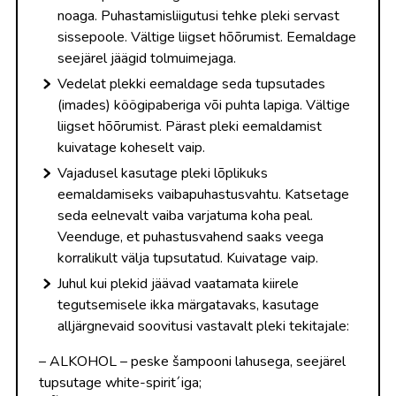
noaga. Puhastamisliigutusi tehke pleki servast
sissepoole. Vältige liigset hõõrumist. Eemaldage
seejärel jäägid tolmuimejaga.
Vedelat plekki eemaldage seda tupsutades
(imades) köögipaberiga või puhta lapiga. Vältige
liigset hõõrumist. Pärast pleki eemaldamist
kuivatage koheselt vaip.
Vajadusel kasutage pleki lõplikuks
eemaldamiseks vaibapuhastusvahtu. Katsetage
seda eelnevalt vaiba varjatuma koha peal.
Veenduge, et puhastusvahend saaks veega
korralikult välja tupsutatud. Kuivatage vaip.
Juhul kui plekid jäävad vaatamata kiirele
tegutsemisele ikka märgatavaks, kasutage
alljärgnevaid soovitusi vastavalt pleki tekitajale:
– ALKOHOL – peske šampooni lahusega, seejärel
tupsutage white-spirit´iga;