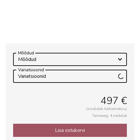
Avalik ruum
Mõõdud
Mõõdud
Variatsioonid
Variatsioonid
497 €
(sisaldab käibemaksu)
Tarneaeg: 4 nädalat
Lisa ostukorvi