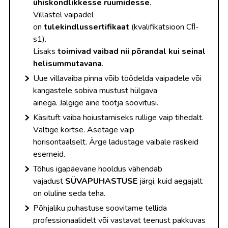
ühiskondlikkesse ruumidesse
.
Villastel vaipadel
on
tulekindlussertifikaat
(kvalifikatsioon Cﬂ-
s1).
Lisaks
toimivad vaibad nii põrandal kui seinal
helisummutavana
.
Uue villavaiba pinna võib töödelda vaipadele või
kangastele sobiva mustust hülgava
ainega. Jälgige aine tootja soovitusi.
Käsituft vaiba hoiustamiseks rullige vaip tihedalt.
Vältige kortse. Asetage vaip
horisontaalselt. Ärge ladustage vaibale raskeid
esemeid.
Tõhus igapäevane hooldus vähendab
vajadust
SÜVAPUHASTUSE
järgi, kuid aegajalt
on oluline seda teha.
Põhjaliku puhastuse soovitame tellida
professionaalidelt või vastavat teenust pakkuvas