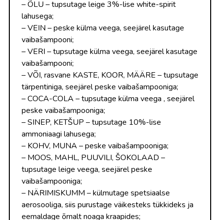
– ÕLU – tupsutage leige 3%-lise white-spirit
lahusega;
– VEIN – peske külma veega, seejärel kasutage
vaibašampooni;
– VERI – tupsutage külma veega, seejärel kasutage
vaibašampooni;
– VÕI, rasvane KASTE, KOOR, MÄÄRE – tupsutage
tärpentiniga, seejärel peske vaibašampooniga;
– COCA-COLA – tupsutage külma veega , seejärel
peske vaibašampooniga;
– SINEP, KETŠUP – tupsutage 10%-lise
ammoniaagi lahusega;
– KOHV, MUNA – peske vaibašampooniga;
– MOOS, MAHL, PUUVILI, ŠOKOLAAD –
tupsutage leige veega, seejärel peske
vaibašampooniga;
– NÄRIMISKUMM – külmutage spetsiaalse
aerosooliga, siis purustage väikesteks tükkideks ja
eemaldage õrnalt noaga kraapides;