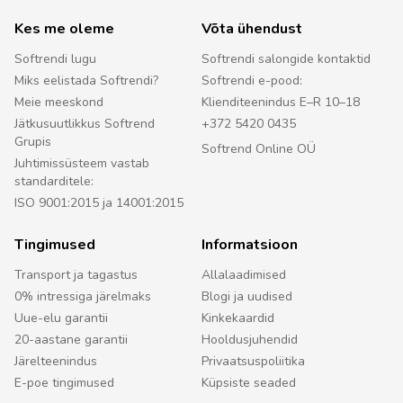
Kes me oleme
Võta ühendust
Softrendi lugu
Softrendi salongide kontaktid
Miks eelistada Softrendi?
Softrendi e-pood:
Meie meeskond
Klienditeenindus E–R 10–18
Jätkusuutlikkus Softrend
+372 5420 0435
Grupis
Softrend Online OÜ
Juhtimissüsteem vastab
standarditele:
ISO 9001:2015 ja 14001:2015
Tingimused
Informatsioon
Transport ja tagastus
Allalaadimised
0% intressiga järelmaks
Blogi ja uudised
Uue-elu garantii
Kinkekaardid
20-aastane garantii
Hooldusjuhendid
Järelteenindus
Privaatsuspoliitika
E-poe tingimused
Küpsiste seaded