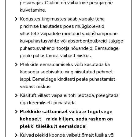
pesumajas. Oluline on vaiba kiire pesujärgne
kuivatamine.
Kodustes tingimustes saab vaibale teha
pindmise kasutades poes müügilolevaid
villastele vaipadele mõeldud vaibašhampoone,
kuivpuhastusvahte või absorbentpulbreid. Jälgige
puhastusvahendi tootja nõuandeid. Eemaldage
peale puhastamist vaibast niiskus.
Plekkide eemaldamiseks võib kasutada ka
käesooja seebivahtu ning niisutatud pehmet
lappi. Eemaldage kindlasti peale puhastamist
vaibast niiskus.
Käsituft villast vaipa ei tohi leotada, pleegitada
ega keemiliselt puhastada.
Plekkide sattumisel vaibale tegutsege
koheselt – mida hiljem, seda raskem on
plekki täielikult eemaldada!
Kuivad plekid koorige vaibalt õrnalt lusika või