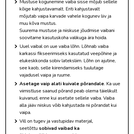
Mustuse kogunemine vaiba sisse mõjub sellele
kõige kahjustavamalt. Eriti kahjustavalt
mõjutab vaipa karvade vahele kogunev liiv ja
muu kõva mustus.
Suurema mustuse ja niiskuse jõudmise vaibani
soovitame kasutuskoha valikuga ära hoida.
Uuel vaibal on uue vaiba lõhn. Lõhnab vaiba
karkassi fikseerimiseks kasutatud veepõhine ja
elukeskkonda sobiv lateksliim. Lõhn on ajutine,
see kaob, selle kiirendamiseks tuulutage
vajadusel vaipa ja ruume.
Asetage vaip alati kuivale põrandale
. Ka uue
viimistluse saanud põrand peab olema täielikult
kuivanud, enne kui asetate sellele vaiba. Vaiba
alla jääv niiskus võib kahjustada nii põrandat kui
vaipa.
Vill on tugev ja vastupidav materjal,
seetõttu
s
obivad vaibad ka