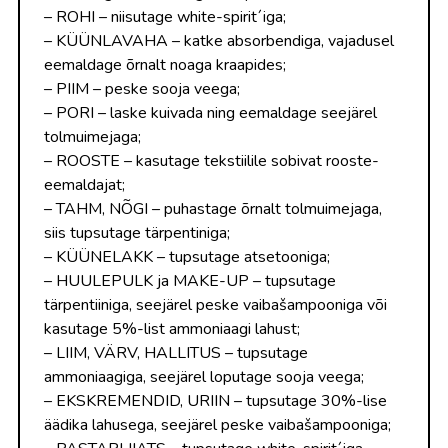
– ROHI – niisutage white-spirit´iga;
– KÜÜNLAVAHA – katke absorbendiga, vajadusel
eemaldage õrnalt noaga kraapides;
– PIIM – peske sooja veega;
– PORI – laske kuivada ning eemaldage seejärel
tolmuimejaga;
– ROOSTE – kasutage tekstiilile sobivat rooste-
eemaldajat;
– TAHM, NÕGI – puhastage õrnalt tolmuimejaga,
siis tupsutage tärpentiniga;
– KÜÜNELAKK – tupsutage atsetooniga;
– HUULEPULK ja MAKE-UP – tupsutage
tärpentiiniga, seejärel peske vaibašampooniga või
kasutage 5%-list ammoniaagi lahust;
– LIIM, VÄRV, HALLITUS – tupsutage
ammoniaagiga, seejärel loputage sooja veega;
– EKSKREMENDID, URIIN – tupsutage 30%-lise
äädika lahusega, seejärel peske vaibašampooniga;