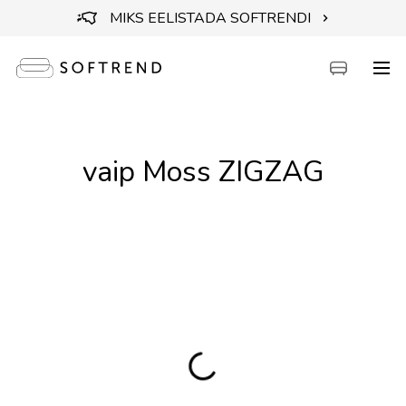
MIKS EELISTADA SOFTRENDI
Diivanid
vaip Moss ZIGZAG
Voodid
Mööbel
Aiamööbel
Aksessuaarid
Outlet