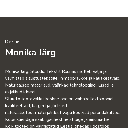
Disainer
Monika Järg
Monika Järg, Stuudio Tekstiil Ruumis mõtleb välja ja
valmistab sisustustekstiile, inimsõbralikke ja kauakestvaid.
Naturaalsed materjalid, väärikad tehnoloogiad, ilusad ja
asjalikud ideed.
Stuudio tootevaliku keskne osa on vaibakollektsioonid –
kvaliteetsed, karged ja jõulised,
naturaalsetest materjalidest väga kestvad põrandakatted.
Koos kliendiga saab igaühest neist õige ja ainulaadne.
Kõik tooted on valmistatud Eestis, tihedas koostöös