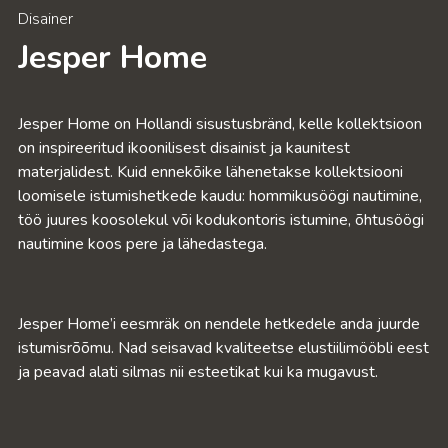
Disainer
Jesper Home
Jesper Home on Hollandi sisustusbränd, kelle kollektsioon
on inspireeritud ikoonilisest disainist ja kaunitest
materjalidest. Kuid ennekõike lähenetakse kollektsiooni
loomisele istumishetkede kaudu: hommikusöögi nautimine,
töö juures koosolekul või kodukontoris istumine, õhtusöögi
nautimine koos pere ja lähedastega.
Jesper Home’i eesmräk on nendele hetkedele anda juurde
istumisrõõmu. Nad seisavad kvaliteetse elustiilimööbli eest
ja peavad alati silmas nii esteetikat kui ka mugavust.