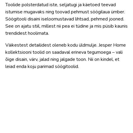
Toolide polsterdatud iste, seljatugi ja käetoed teevad
istumise mugavaks ning toovad pehmust söögilaua ümber.
Söögitooli disaini iseloomustavad lihtsad, pehmed jooned.
See on ajatu stiil, millest nii pea ei tüdine ja mis püsib kaunis
trendidest hoolimata.
Väikestest detailidest oleneb kodu üldmulje. Jesper Home
kollektsiooni toolid on saadaval erineva tegumoega – vali
õige disain, värv, jalad ning jalgade toon. Nii on kindel, et
leiad enda koju parimad söögitoolid.