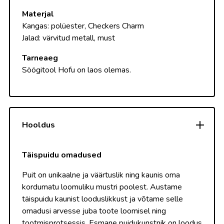
Materjal
Kangas: polüester, Checkers Charm
Jalad: värvitud metall, must
Tarneaeg
Söögitool Hofu on laos olemas.
Hooldus
Täispuidu omadused
Puit on unikaalne ja väärtuslik ning kaunis oma
kordumatu loomuliku mustri poolest. Austame
täispuidu kaunist looduslikkust ja võtame selle
omadusi arvesse juba toote loomisel ning
tootmisprotsessis. Esmane puidukunstnik on loodus