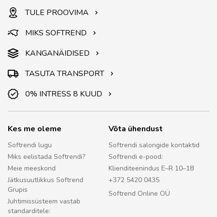
TULE PROOVIMA
MIKS SOFTREND
KANGANÄIDISED
TASUTA TRANSPORT
0% INTRESS 8 KUUD
Kes me oleme
Võta ühendust
Softrendi lugu
Softrendi salongide kontaktid
Miks eelistada Softrendi?
Softrendi e-pood:
Meie meeskond
Klienditeenindus E–R 10–18
Jätkusuutlikkus Softrend
+372 5420 0435
Grupis
Softrend Online OÜ
Juhtimissüsteem vastab
standarditele: