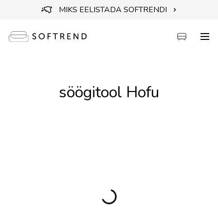
MIKS EELISTADA SOFTRENDI
Diivanid
söögitool Hofu
Voodid
Mööbel
Aiamööbel
Aksessuaarid
Outlet