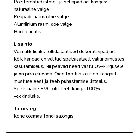
Polsterdatud istme- ja seljapadjad; kangas:
naturaalne valge
Peapadi: naturaalne valge
Alumiinium raam, soe valge
Hõre punutis
Lisainfo
Võimalik lisaks tellida lahtised dekoratiivpadjad
Kõik kangad on valitud spetsiaalselt välitingimustes
kasutamiseks. Nii peavad need vastu UV-kiirgusele
ja on pika elueaga. Õige töötlus kaitseb kangaid
mustuse eest ja teeb puhastamise lihtsaks.
Spetsiaalne PVC kiht teeb kanga 100%
veekindlaks.
Tarneaeg
Kohe olemas Tondi salongis