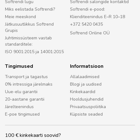
Softrendi lugu
Softrendi salongide kontaktid
Miks eelistada Softrendi?
Softrendi e-pood:
Meie meeskond
Klienditeenindus E–R 10–18
Jätkusuutlikkus Softrend
+372 5420 0435
Grupis
Softrend Online OÜ
Juhtimissüsteem vastab
standarditele:
ISO 9001:2015 ja 14001:2015
Tingimused
Informatsioon
Transport ja tagastus
Allalaadimised
0% intressiga järelmaks
Blogi ja uudised
Uue-elu garantii
Kinkekaardid
20-aastane garantii
Hooldusjuhendid
Järelteenindus
Privaatsuspoliitika
E-poe tingimused
Küpsiste seaded
100 € kinkekaarti soovid?