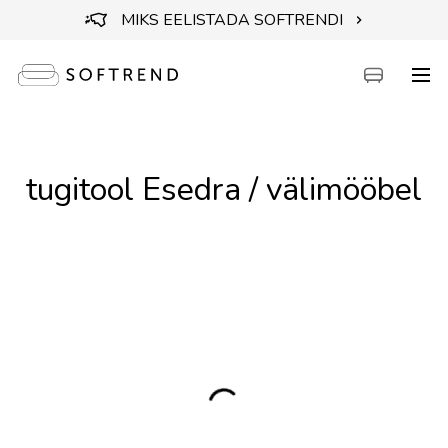
MIKS EELISTADA SOFTRENDI
Diivanid
tugitool Esedra / välimööbel
Voodid
Mööbel
Aiamööbel
Aksessuaarid
Outlet