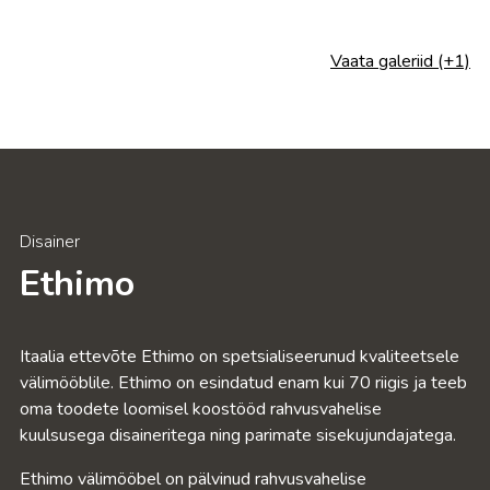
Vaata galeriid (+1)
Disainer
Ethimo
Itaalia ettevõte Ethimo on spetsialiseerunud kvaliteetsele
välimööblile. Ethimo on esindatud enam kui 70 riigis ja teeb
oma toodete loomisel koostööd rahvusvahelise
kuulsusega disaineritega ning parimate sisekujundajatega.
Ethimo välimööbel on pälvinud rahvusvahelise