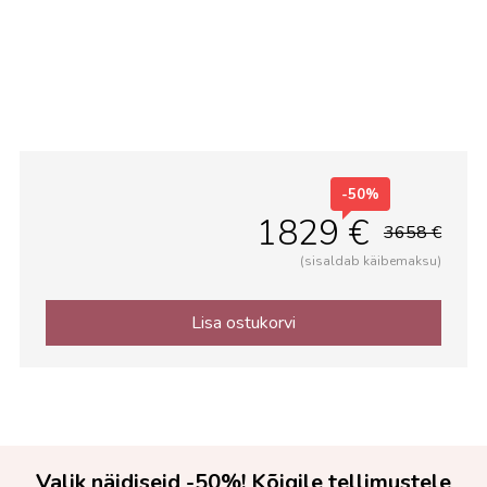
Avalik ruum
-50%
1829 €
3658 €
(sisaldab käibemaksu)
Lisa ostukorvi
Valik näidiseid -50%! Kõigile tellimustele