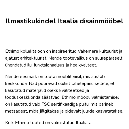
Ilmastikukindel Itaalia disainmööbel
Ethimo kollektsioon on inspireeritud Vahemere kultuurist ja
ajatust arhitektuurist. Nende tootevalikus on suurepäraselt
ühendatud ilu, funktsionaalsus ja hea kvaliteet.
Nende eesmärk on toota mööblit viisil, mis austab
keskkonda. Nad pööravad olulist tähelepanu sellele, et
kasutatud materjalid oleks kvaliteetsed ja
looduskeskkonda säästvad. Ethimo mööbli valmistamisel
on kasutatud vaid FSC sertifikaadiga puitu, mis pärineb
metsadest, mida jälgitakse ja pidevalt juurde kasvatatakse.
Kõik Ethimo tooted on valmistatud Itaalias.