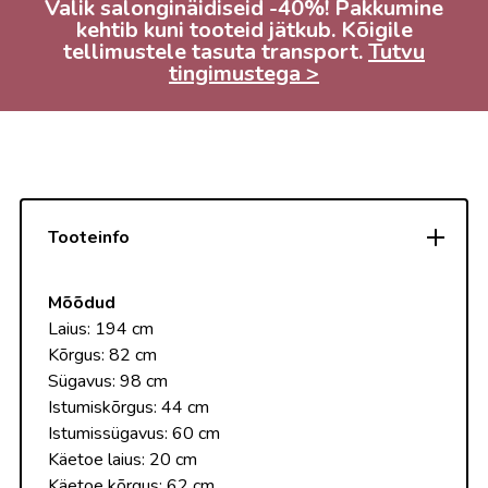
Valik salonginäidiseid -40%! Pakkumine
kehtib kuni tooteid jätkub. Kõigile
tellimustele tasuta transport.
Tutvu
tingimustega >
Tooteinfo
Mõõdud
Laius: 194 cm
Kõrgus: 82 cm
Sügavus: 98 cm
Istumiskõrgus: 44 cm
Istumissügavus: 60 cm
Käetoe laius: 20 cm
Käetoe kõrgus: 62 cm