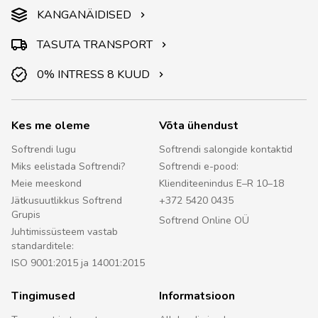
KANGANÄIDISED
TASUTA TRANSPORT
0% INTRESS 8 KUUD
Kes me oleme
Võta ühendust
Softrendi lugu
Softrendi salongide kontaktid
Miks eelistada Softrendi?
Softrendi e-pood:
Meie meeskond
Klienditeenindus E–R 10–18
Jätkusuutlikkus Softrend
+372 5420 0435
Grupis
Softrend Online OÜ
Juhtimissüsteem vastab
standarditele:
ISO 9001:2015 ja 14001:2015
Tingimused
Informatsioon