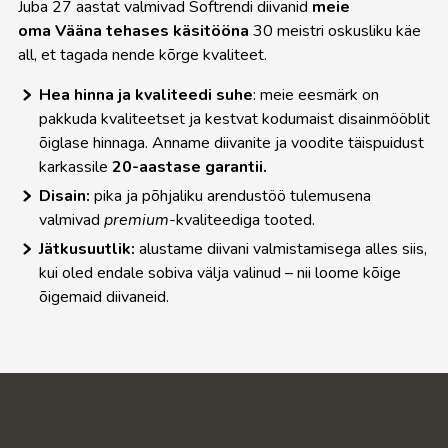
Juba 27 aastat valmivad Softrendi diivanid
meie
oma Vääna tehases
käsitööna
30 meistri oskusliku käe
all, et tagada nende kõrge kvaliteet.
Hea hinna ja kvaliteedi suhe
: meie eesmärk on
pakkuda kvaliteetset ja kestvat kodumaist disainmööblit
õiglase hinnaga. Anname diivanite ja voodite täispuidust
karkassile
20-aastase garantii.
Disain:
pika ja põhjaliku arendustöö tulemusena
valmivad
premium
-kvaliteediga tooted.
Jätkusuutlik:
alustame diivani valmistamisega alles siis,
kui oled endale sobiva välja valinud – nii loome kõige
õigemaid diivaneid.