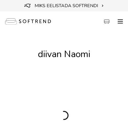
MIKS EELISTADA SOFTRENDI
Diivanid
diivan Naomi
Voodid
Mööbel
Aiamööbel
Aksessuaarid
Outlet