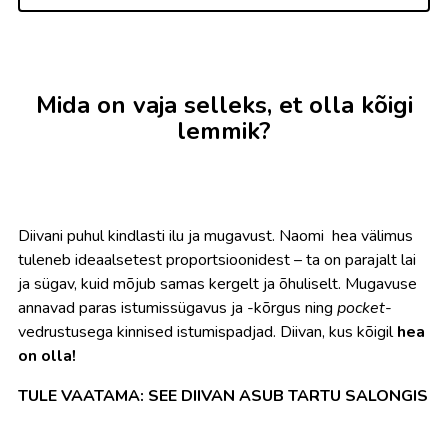
Mida on vaja selleks, et olla kõigi
lemmik?
Diivani puhul kindlasti ilu ja mugavust. Naomi hea välimus
tuleneb ideaalsetest proportsioonidest – ta on parajalt lai
ja sügav, kuid mõjub samas kergelt ja õhuliselt. Mugavuse
annavad paras istumissügavus ja -kõrgus ning
pocket
-
vedrustusega kinnised istumispadjad. Diivan, kus kõigil
hea
on olla!
TULE VAATAMA: SEE DIIVAN ASUB TARTU SALONGIS