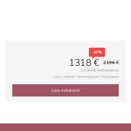
Avalik ruum
-40%
1318 €
2196 €
(sisaldab käibemaksu)
Laos olemas: tarneaeg kuni 7 tööpäeva
Lisa ostukorvi