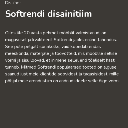
Disainer
Softrendi disainitiim
Olles üle 20 aasta pehmet mööblit valmistanud, on
mugavusel ja kvaliteedil Softrendi jaoks eriline tähendus.
See pole pelgalt sõnakõlks, vaid koondab endas
meeskonda, materjale ja töövõtteid, mis mööblile sellise
vormi ja sisu loovad, et inimene sellel end tõeliselt hästi
tunneb. Mitmed Softrendi populaarsed tooted on alguse
saanud just meie klientide soovidest ja tagasisidest, mille
põhjal meie arendustiim on andnud ideele selle õige vormi.