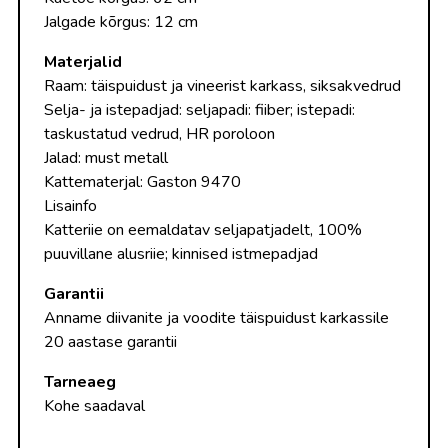
Jalgade kõrgus: 12 cm
Materjalid
Raam: täispuidust ja vineerist karkass, siksakvedrud
Selja- ja istepadjad: seljapadi: fiiber; istepadi:
taskustatud vedrud, HR poroloon
Jalad: must metall
Kattematerjal: Gaston 9470
Lisainfo
Katteriie on eemaldatav seljapatjadelt, 100%
puuvillane alusriie; kinnised istmepadjad
Garantii
Anname diivanite ja voodite täispuidust karkassile
20 aastase garantii
Tarneaeg
Kohe saadaval