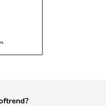
es.
oftrend?