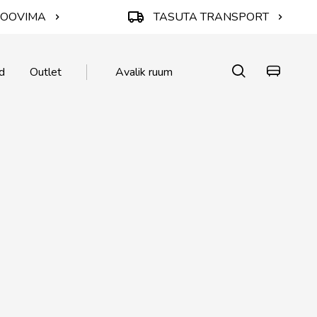
ROOVIMA
TASUTA TRANSPORT
d
Outlet
Avalik ruum
KA
KA
 🌱
atted