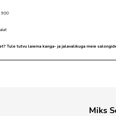
n 900
alat
get? Tule tutvu laiema kanga- ja jalavalikuga meie salongid
Miks S