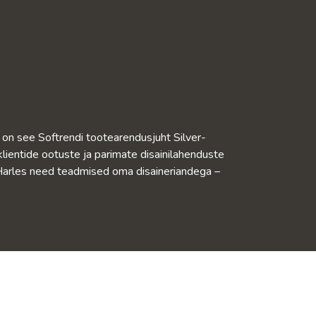
s on see Softrendi tootearendusjuht Silver-
lientide ootuste ja parimate disainilahenduste
-Harles need teadmised oma disaineriandega –