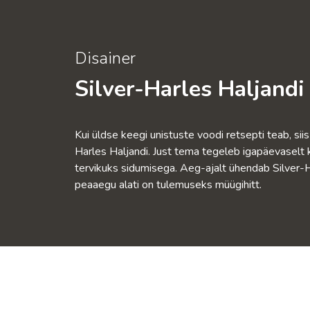
Disainer
Silver-Harles Haljandi
Kui üldse keegi unistuste voodi retsepti teab, sii
Harles Haljandi. Just tema tegeleb igapäevaselt k
tervikuks sidumisega. Aeg-ajalt ühendab Silver
peaaegu alati on tulemuseks müügihitt.