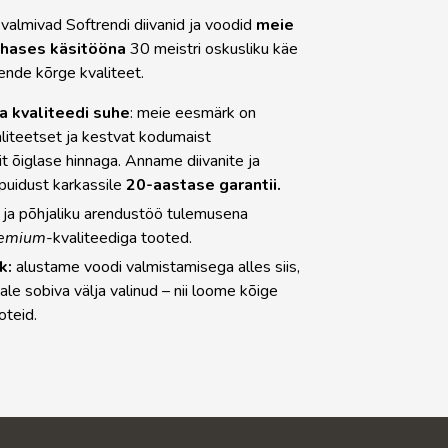
valmivad Softrendi diivanid ja voodid
meie
ehases
käsitööna
30 meistri oskusliku käe
nende kõrge kvaliteet.
ja kvaliteedi suhe
: meie eesmärk on
liteetset ja kestvat kodumaist
t õiglase hinnaga. Anname diivanite ja
spuidust karkassile
20-aastase garantii.
 ja põhjaliku arendustöö tulemusena
emium
-kvaliteediga tooted.
k:
alustame voodi valmistamisega alles siis,
ale sobiva välja valinud – nii loome kõige
oteid.