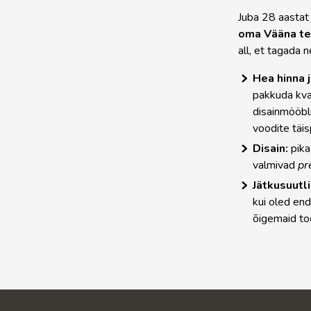
Juba 28 aastat 
oma Vääna t
all, et tagada 
Hea hinna 
pakkuda kva
disainmööbli
voodite täi
Disain:
pika
valmivad
pr
Jätkusuutli
kui oled end
õigemaid to