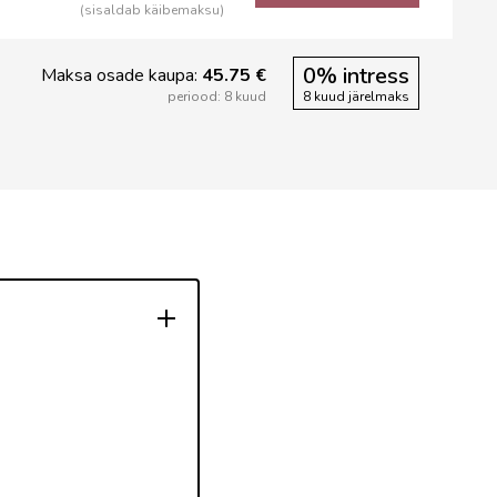
(sisaldab käibemaksu)
0% intress
Maksa osade kaupa:
45.75 €
periood: 8 kuud
8 kuud järelmaks